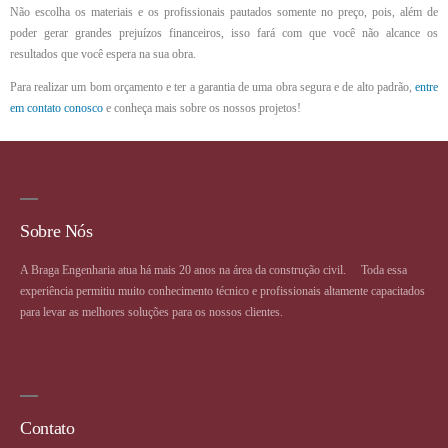
Não escolha os materiais e os profissionais pautados somente no preço, pois, além de
poder gerar grandes prejuízos financeiros, isso fará com que você não alcance os
resultados que você espera na sua obra.
Para realizar um bom orçamento e ter a garantia de uma obra segura e de alto padrão,
entre
em contato conosco
e conheça mais sobre os nossos projetos!
Sobre Nós
A Braga Engenharia atua há mais 20 anos na área da construção civil. ⠀ Toda essa
experiência permitiu muito conhecimento técnico e profissionais altamente capacitados
para levar as melhores soluções para os nossos clientes.
Contato