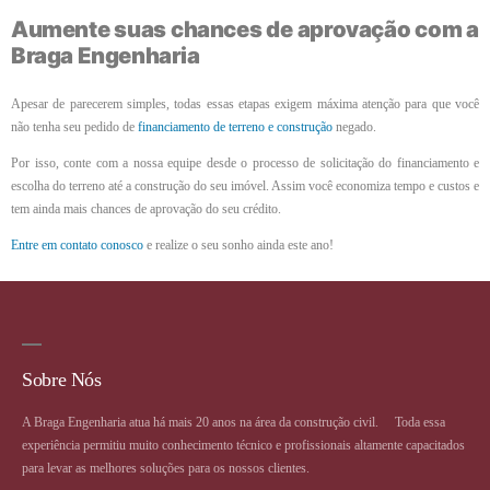
Aumente suas chances de aprovação com a
Braga Engenharia
Apesar de parecerem simples, todas essas etapas exigem máxima atenção para que você
não tenha seu pedido de
financiamento de terreno e construção
negado.
Por isso, conte com a nossa equipe desde o processo de solicitação do financiamento e
escolha do terreno até a construção do seu imóvel. Assim você economiza tempo e custos e
tem ainda mais chances de aprovação do seu crédito.
Entre em contato conosco
e realize o seu sonho ainda este ano!
Sobre Nós
A Braga Engenharia atua há mais 20 anos na área da construção civil. ⠀ Toda essa
experiência permitiu muito conhecimento técnico e profissionais altamente capacitados
para levar as melhores soluções para os nossos clientes.