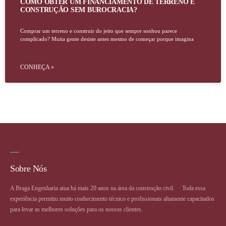
COMO OBTER UM FINANCIAMENTO DE TERRENO E
CONSTRUÇÃO SEM BUROCRACIA?
Comprar um terreno e construir do jeito que sempre sonhou parece
complicado? Muita gente desiste antes mesmo de começar porque imagina
CONHEÇA »
Sobre Nós
A Braga Engenharia atua há mais 20 anos na área da construção civil. ⠀ Toda essa
experiência permitiu muito conhecimento técnico e profissionais altamente capacitados
para levar as melhores soluções para os nossos clientes.