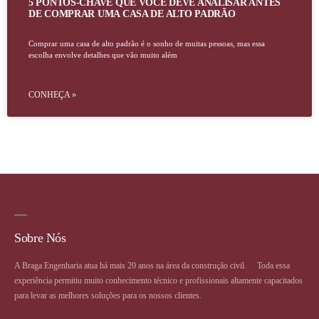
5 PONTOS-CHAVE QUE VOCÊ DEVE ANALISAR ANTES
DE COMPRAR UMA CASA DE ALTO PADRÃO
Comprar uma casa de alto padrão é o sonho de muitas pessoas, mas essa
escolha envolve detalhes que vão muito além
CONHEÇA »
Sobre Nós
A Braga Engenharia atua há mais 20 anos na área da construção civil. ⠀ Toda essa
experiência permitiu muito conhecimento técnico e profissionais altamente capacitados
para levar as melhores soluções para os nossos clientes.