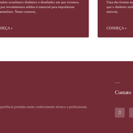
enário econômico dinâmico e desafiador em que vivemos,
Uma das formas mai
 por investimentos sólidos é essencial para impulsionar
que o dinheiro ten
atrimônio. Nesse contexto,
imóveis,
HEÇA »
CONHEÇA »
Contato
xperiência permitiu muito conhecimento técnico e profissionais