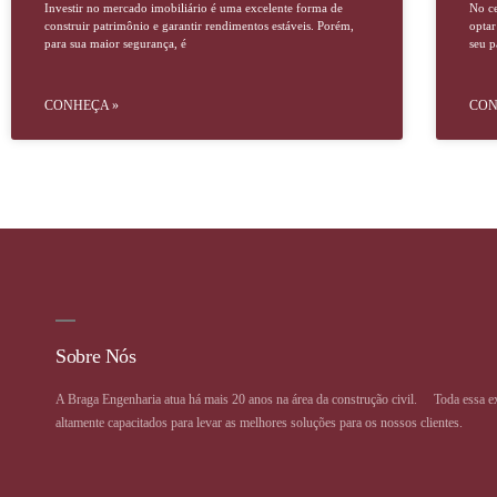
Investir no mercado imobiliário é uma excelente forma de
No c
construir patrimônio e garantir rendimentos estáveis. Porém,
optar
para sua maior segurança, é
seu p
CONHEÇA »
CON
Sobre Nós
A Braga Engenharia atua há mais 20 anos na área da construção civil. ⠀ Toda essa e
altamente capacitados para levar as melhores soluções para os nossos clientes.