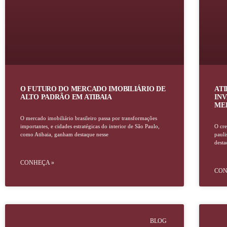
O FUTURO DO MERCADO IMOBILIÁRIO DE
ATI
ALTO PADRÃO EM ATIBAIA
INV
ME
O mercado imobiliário brasileiro passa por transformações
importantes, e cidades estratégicas do interior de São Paulo,
O cre
como Atibaia, ganham destaque nesse
pauli
dest
CONHEÇA »
CON
BLOG