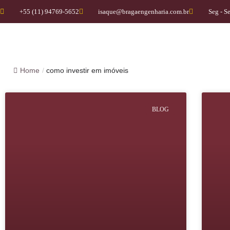
+55 (11) 94769-5652
isaque@bragaengenharia.com.br
Seg - S
Home
/
como investir em imóveis
BLOG