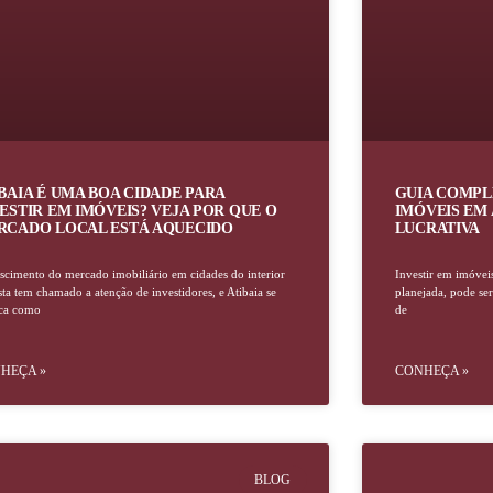
BAIA É UMA BOA CIDADE PARA
GUIA COMPL
ESTIR EM IMÓVEIS? VEJA POR QUE O
IMÓVEIS EM 
RCADO LOCAL ESTÁ AQUECIDO
LUCRATIVA
scimento do mercado imobiliário em cidades do interior
Investir em imóvei
sta tem chamado a atenção de investidores, e Atibaia se
planejada, pode ser
aca como
de
HEÇA »
CONHEÇA »
BLOG