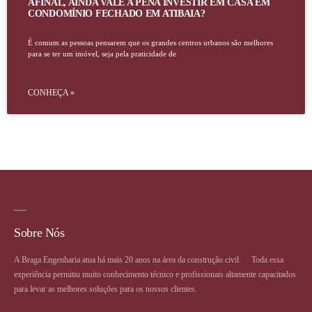
AFINAL, AINDA VALE A PENA INVESTIR EM CASA EM
CONDOMÍNIO FECHADO EM ATIBAIA?
É comum as pessoas pensarem que os grandes centros urbanos são melhores
para se ter um imóvel, seja pela praticidade de
CONHEÇA »
Sobre Nós
A Braga Engenharia atua há mais 20 anos na área da construção civil. ⠀ Toda essa
experiência permitiu muito conhecimento técnico e profissionais altamente capacitados
para levar as melhores soluções para os nossos clientes.