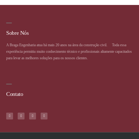
Sobre Nós
A Braga Engenharia atua há mais 20 anos na área da construção civil. ⠀ Toda essa
experiência permitiu muito conhecimento técnico e profissionais altamente capacitados
para levar as melhores soluções para os nossos clientes.
Contato